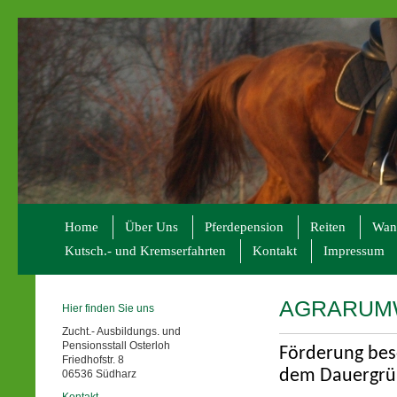
Home
Über Uns
Pferdepension
Reiten
Wand
Kutsch.- und Kremserfahrten
Kontakt
Impressum
AGRARUMW
Hier finden Sie uns
Zucht.- Ausbildungs. und
Pensionsstall Osterloh
Förderung bes
Friedhofstr. 8
dem
Dauergrü
06536 Südharz