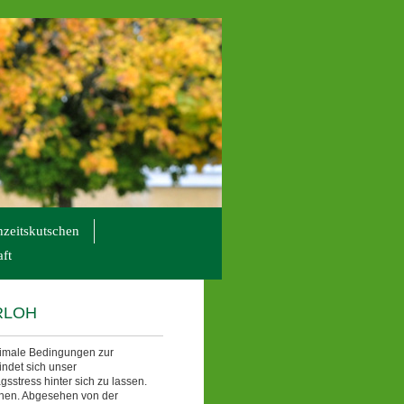
zeitskutschen
ft
ERLOH
ptimale Bedingungen zur
indet sich unser
stress hinter sich zu lassen.
nnen. Abgesehen von der