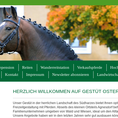
epension
Reiten
Wanderreitstation
Verkaufspferde
Hoch
Kontakt
Impressum
Newsletter abonnieren
Landwirtscha
HERZLICH WILLKOMMEN AUF GESTÜT OST
Unser Gestüt in der herrlichen Landschaft des Südharzes bietet Ihnen o
Freizeitgestaltung mit Pferden. Abseits des kleinen Ortsteils Agnesdorf bef
Familienunternehmen umgeben von Wald und Wiesen, ideal um den Alltags
Unsere Angebote haben wir in den letzten Jahren sehr gut ausbauen kö