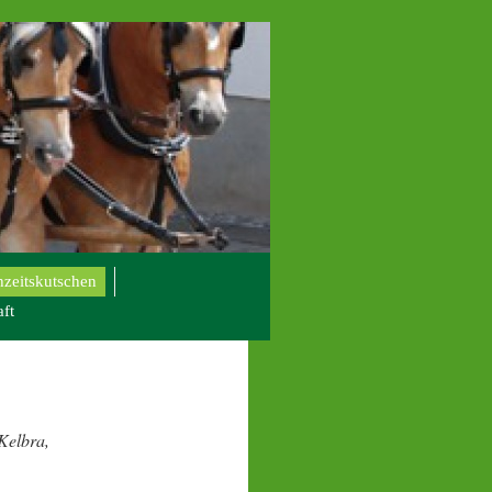
zeitskutschen
ft
 Kelbra,