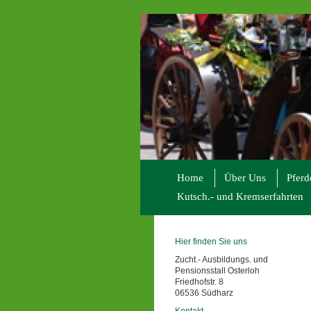
Home
Über Uns
Pferd
Kutsch.- und Kremserfahrten
Hier finden Sie uns
Zucht.- Ausbildungs. und
Pensionsstall Osterloh
Friedhofstr. 8
06536 Südharz