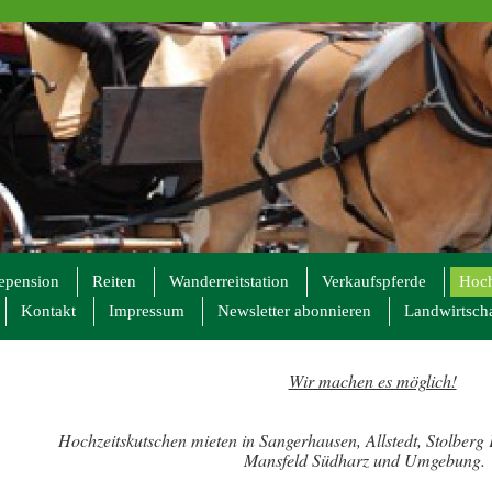
epension
Reiten
Wanderreitstation
Verkaufspferde
Hoch
Kontakt
Impressum
Newsletter abonnieren
Landwirtscha
Wir machen es möglich!
Hochzeitskutschen mieten in Sangerhausen, Allstedt, Stolberg
Mansfeld Südharz und Umgebung.