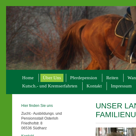
Home
Über Uns
Pferdepension
Reiten
Wand
Kutsch.- und Kremserfahrten
Kontakt
Impressum
UNSER LA
Hier finden Sie uns
FAMILIEN
Zucht.- Ausbildungs. und
Pensionsstall Osterloh
Friedhofstr. 8
06536 Südharz